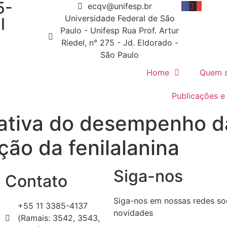
5-
ecqv@unifesp.br
Universidade Federal de São
l
Paulo - Unifesp Rua Prof. Artur
Riedel, n° 275 - Jd. Eldorado -
São Paulo
Home
Quem 
Publicações e
tiva do desempenho da 
ão da fenilalanina
Siga-nos
Contato
Siga-nos em nossas redes soc
+55 11 3385-4137
novidades
(Ramais: 3542, 3543,